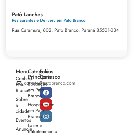
Patô Lanches
Restaurantes e Delivery em Pato Branco
Rua Caramuru, 802, Pato Branco, Paraná 85501-034
Menu
Categorias
Fale
Principais
Conosco
Conheça
contato@patobranco.com
Educação
Pato
em Pato
Branco
Branco
Sobre
Hospedagem
a
em Pato
cidade
Branco
Eventos
Lazer e
Anuncie
Entretenimento