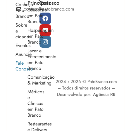
Principais
Conosco
Conheça
contato@patobranco.com
Educação
Pato
em Pato
Branco
Branco
Sobre
Hospedagem
a
em Pato
cidade
Branco
Eventos
Lazer e
Anuncie
Entretenimento
em Pato
Fale
Branco
Conosco
Comunicação
2024 › 2026 © PatoBranco.com
& Marketing
– Todos direitos reservados –
Médicos
Desenvolvido por:
Agência RB
e
Clínicas
em Pato
Branco
Restaurantes
e Delivery